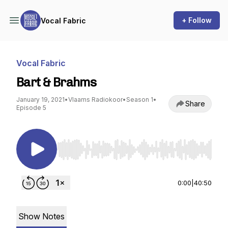
+ Follow
Vocal Fabric
Vocal Fabric
Bart & Brahms
January 19, 2021
•
Vlaams Radiokoor
•
Season 1
•
Share
Episode 5
Use Left/Right to seek, Home/End to jump to st
0:00
|
40:50
Show Notes